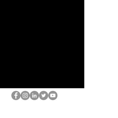
El empollón del HOP
©2022 por Hominum, LLC