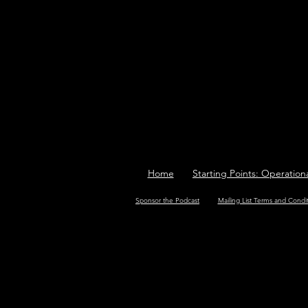
Home
Starting Points: Operation
Sponsor the Podcast
Mailing List Terms and Condi