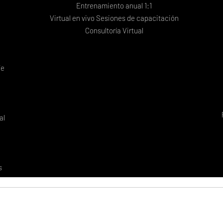
Entrenamiento anual 1:1
Virtual en vivo Sesiones de capacitación
Consultoría Virtual
je
al
s