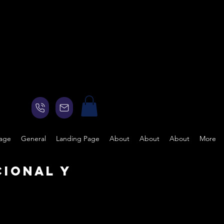
Page
General
Landing Page
About
About
About
More
ional y