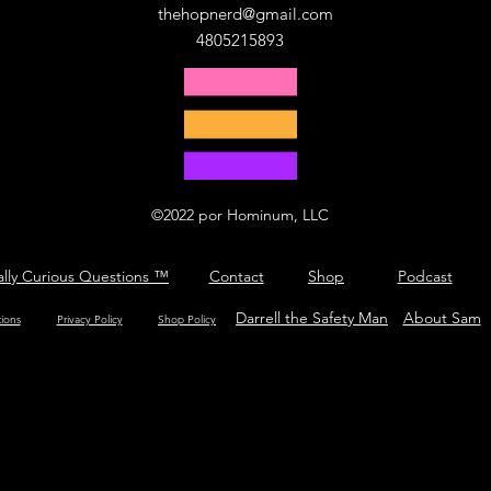
thehopnerd@gmail.com
4805215893
©2022 por Hominum, LLC
ally Curious Questions ™
Contact
Shop
Podcast
Darrell the Safety Man
About Sam
tions
Privacy Policy
Shop Policy