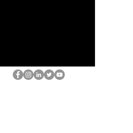
El empollón del HOP
©2022 por Hominum, LLC
thehopnerd@gmail.com
4805215893
Home