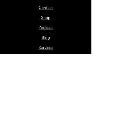
Contact
Shop
Podcast
Blog
Services
Press Kit
Sponsor the Podcast
Mailing List Terms and Conditions
Privacy Policy
Shop Policy
Darrell the Safety Man
About Sam
Sideshow