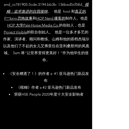
and_cc781905-5cde-3194-bb3b- 136bad5cf58d_
模
糊：追求激进的自我接纳
。
他是 host 和
真正的
F**king 恐怖故事
和
HOP Nerd 播客的
制作人。他是
HOP 大学
Pale Horse Media Co.
的创始人，也是
Project Visible
的联合创始人。 他是一位多才多艺的
作家、演讲者、顾问和教练。山姆和他的搭档杰瑞尔
以及他们了不起的女儿艾弗里住在亚利桑那州的凤凰
城。 Sam 将“让世界变得更美好！”作为他毕生的使
命。
《安全糟透了！》的作者 a #1 亚马逊热门新品发
布
《模糊》作者 a #2 亚马逊热门新品发布
荣获HSE People 2020年度十大安全影响者