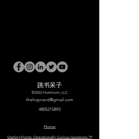
跳书呆子
©2022 Hominum, LLC
thehopnerd@gmail.com
4805215893
Home
Starting Points: Operationally Curious Questions ™