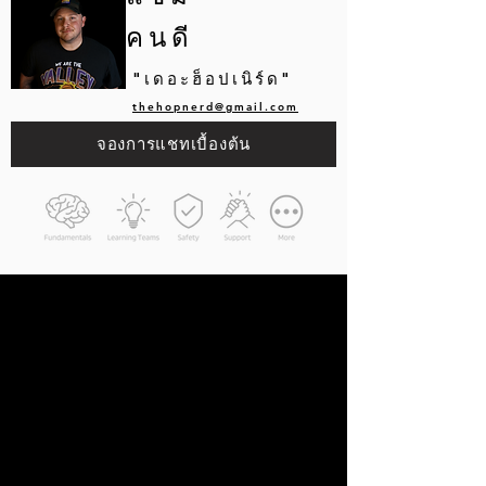
คนดี
"เดอะฮ็อปเนิร์ด"
thehopnerd@gmail.com
จองการแชทเบื้องต้น