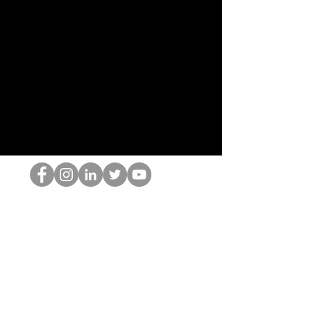
The HOP เนิร์ด
© 2022 โดย Hominum, LLC
thehopnerd@gmail.com
4805215893
Home