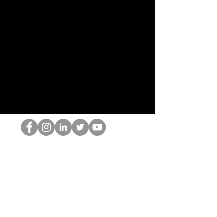
Ang HOP Nerd
©2022 ng Hominum, LLC
thehopnerd@gmail.com
4805215893