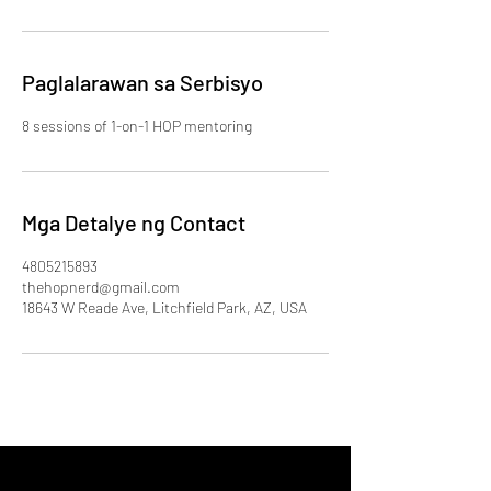
Paglalarawan sa Serbisyo
8 sessions of 1-on-1 HOP mentoring
Mga Detalye ng Contact
4805215893
thehopnerd@gmail.com
18643 W Reade Ave, Litchfield Park, AZ, USA