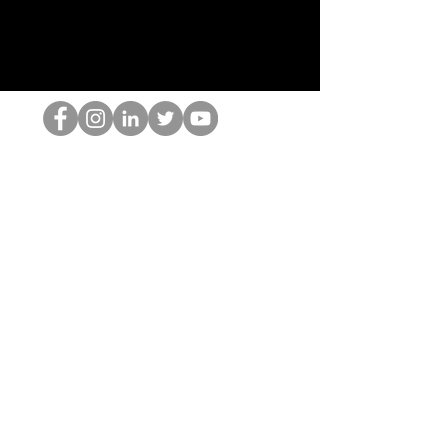
Der HOP-Nerd
©2022 von Hominum, LLC
thehopnerd@gmail.com
4805215893
Home
Starting Points: Operationally Curious Questions ™
Contact
Shop
Podcast