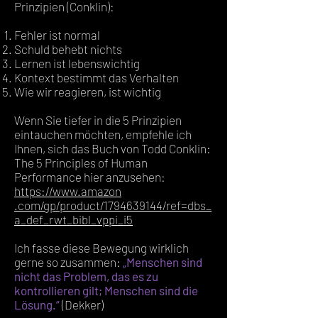
Prinzipien (Conklin):
Fehler ist normal
Schuld behebt nichts
Lernen ist lebenswichtig
Kontext bestimmt das Verhalten
Wie wir reagieren, ist wichtig
Wenn Sie tiefer in die 5 Prinzipien
eintauchen möchten, empfehle ich
Ihnen, sich das Buch von Todd Conklin:
The 5 Principles of Human
Performance hier anzusehen:
https://www.amazon
.com/gp/product/1794639144/ref=dbs_
a_def_rwt_bibl_vppi_i5
Ich fasse diese Bewegung wirklich
gerne so zusammen:
„Menschen sind
nicht das Problem, das es zu
kontrollieren gilt; Menschen sind die
Lösung.“
(Dekker)