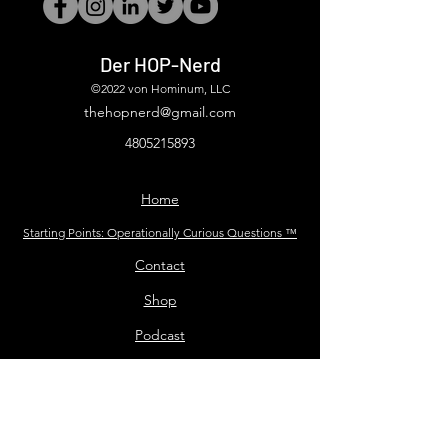
Der HOP-Nerd
©2022 von Hominum, LLC
thehopnerd@gmail.com
4805215893
Home
Starting Points: Operationally Curious Questions ™
Contact
Shop
Podcast
Blog
Services
Press Kit