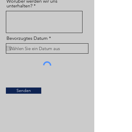
Worüber werden wir uns
unterhalten?
r
Bevorzugtes Datum
*
e
q
u
i
r
e
d
Senden