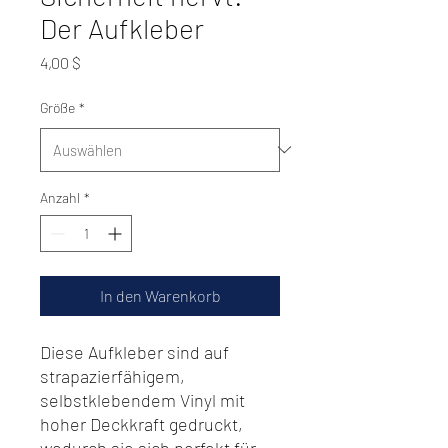
Der Aufkleber
Preis
4,00 $
Größe
*
Anzahl
*
In den Warenkorb
Diese Aufkleber sind auf 
strapazierfähigem, 
selbstklebendem Vinyl mit 
hoher Deckkraft gedruckt, 
wodurch sie sich perfekt für 