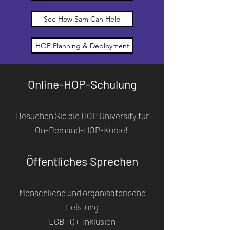
See How Sam Can Help
HOP Planning & Deployment
Online-HOP-Schulung
Besuchen Sie die
HOP University
für
On-Demand-HOP-Kurse!
Öffentliches Sprechen
Menschliche und organisatorische
Leistung
LGBTQ+ Inklusion