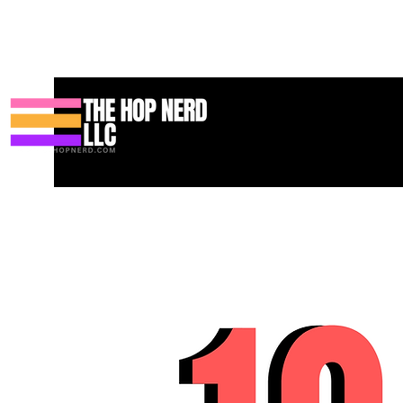
Koti
New Page
Contact
Contact
About
About
Landin