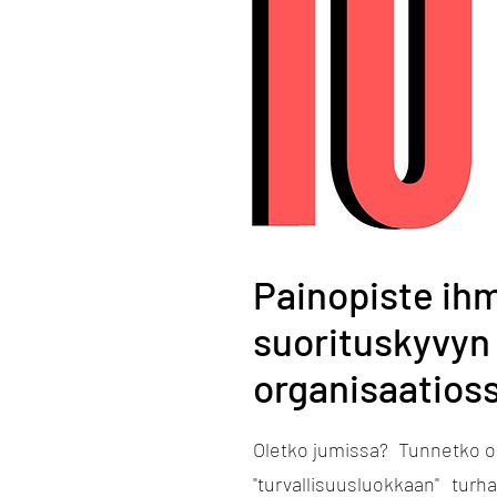
Painopiste ihm
suorituskyvyn
organisaatioss
Oletko jumissa? Tunnetko ol
"turvallisuusluokkaan" turh