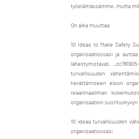
työelämässämme, mutta mik
On aika muuttaa
10 Ideas to Make Safety Su
organisaatiossasi ja autta
lähestymistavat. _cc781905
turvallisuuden vähentämis
herättämiseen eloon organ
reaalimaailman kokemuksi
organisaation suorituskyvyn h
10 ideaa turvallisuuden vähe
organisaatiossasi