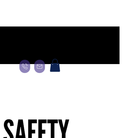
ge
General
Landing Page
About
About
About
More