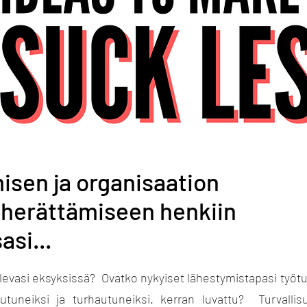
isen ja organisaation
 herättämiseen henkiin
asi...
evasi eksyksissä? Ovatko nykyiset lähestymistapasi työtur
autuneiksi ja turhautuneiksi. kerran luvattu? Turvallis