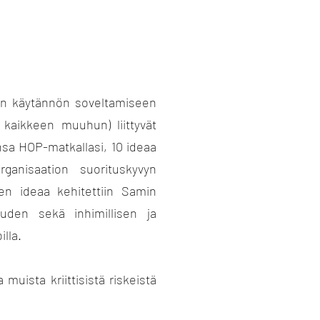
vyn käytännön soveltamiseen
 kaikkeen muuhun) liittyvät
sa HOP-matkallasi, 10 ideaa
rganisaation suorituskyvyn
en ideaa kehitettiin Samin
uden sekä inhimillisen ja
illa.
muista kriittisistä riskeistä