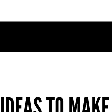
g Page
New Page
Contact
Contact
New Page
Landing Pa