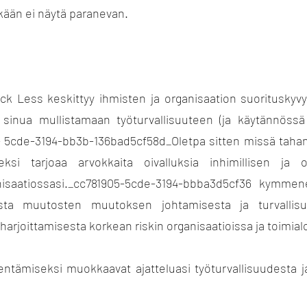
ään ei näytä paranevan.
ck Less keskittyy ihmisten ja organisaation suoritusky
a sinua mullistamaan työturvallisuuteen (ja käytännössä
- 5cde-3194-bb3b-136bad5cf58d_Oletpa sitten missä tahan
eksi tarjoaa arvokkaita oivalluksia inhimillisen ja o
isaatiossasi._cc781905-5cde-3194-bbba3d5cf36 kymmen
sta muutosten muutoksen johtamisesta ja turvallisu
arjoittamisesta korkean riskin organisaatioissa ja toimialo
ntämiseksi muokkaavat ajatteluasi työturvallisuudesta ja 