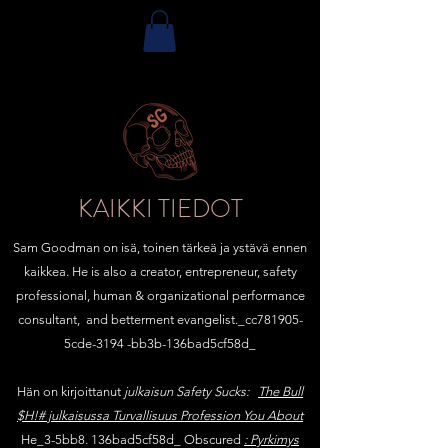
KAIKKI TIEDOT
Sam Goodman on isä, toinen tärkeä ja ystävä ennen
kaikkea. He is also a creator, entrepreneur, safety
professional, human & organizational performance
consultant, and betterment evangelist._cc781905-
5cde-3194 -bb3b-136bad5cf58d_
Hän on kirjoittanut
julkaisun Safety Sucks:
The Bull
$H!# julkaisussa Turvallisuus Profession You About
He_3-5bb8. 136bad5cf58d_ Obscured
: Pyrkimys