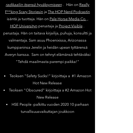
radikaaliin itsensä hyväksymiseen
.
Hän on
Really
F**king Scary Storiesin
ja
The HOP Nerd Podcastin
isäntä ja tuottaja. Hän on
Pale Horse Media Co.
,
HOP Universityn
perustaja ja
Project Visible
.
perustaja. Hän on taitava kirjailija, puhuja, konsultti ja
valmentaja. Sam asuu Phoenixissa, Arizonassa
kumppaninsa Jerelin ja heidän upean tyttärensä
Averyn kanssa. Sam on tehnyt elämänsä tehtäväksi
"Tehdä maailmasta parempi paikka!"
Teoksen "Safety Sucks!" kirjoittaja a #1 Amazon
Hot New Release
Teoksen "Obscured" kirjoittaja a #2 Amazon Hot
New Release
HSE People -palkittu vuoden 2020 10 parhaan
turvallisuusvaikuttajan joukkoon