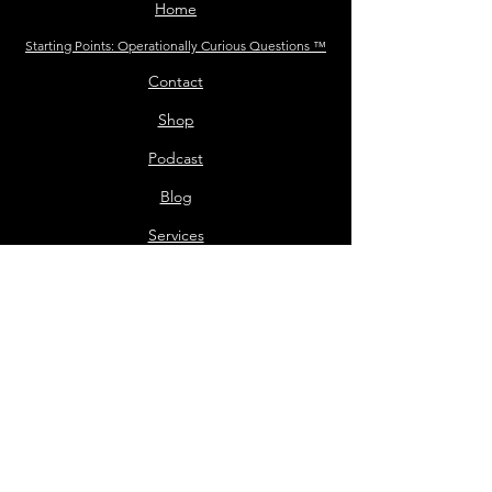
Home
Starting Points: Operationally Curious Questions ™
Contact
Shop
Podcast
Blog
Services
Press Kit
Sponsor the Podcast
Mailing List Terms and Conditions
Privacy Policy
Shop Policy
Darrell the Safety Man