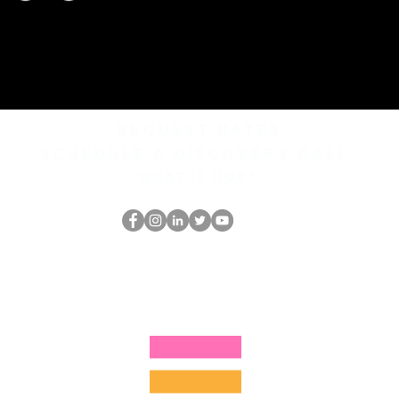
REQUEST rates
Schedule a discovery call
What is hop?
HOP Nörtti
thehopnerd@gmail.com
4805215893