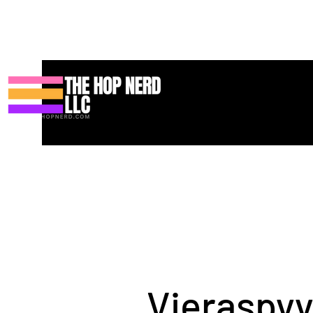
Koti
New Page
Contact
Contact
About
About
Landin
Vieraspy