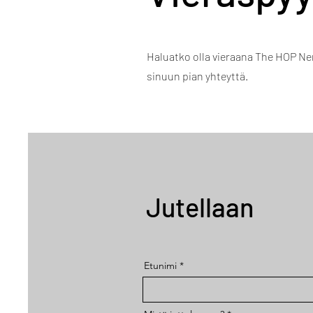
Haluatko olla vieraana The HOP Ner
sinuun pian yhteyttä.
Jutellaan
Etunimi