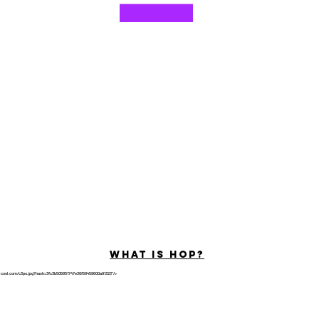
©2022 Hominum, LLC
ally Curious Questions ™
Contact
Shop
Podcast
Darrell the Safety Man
About Sam
tions
Privacy Policy
Shop Policy
What is hop?
tricool.com/c3po.jpg?hash=3fc3b505851747e30f58459600a91323"/>