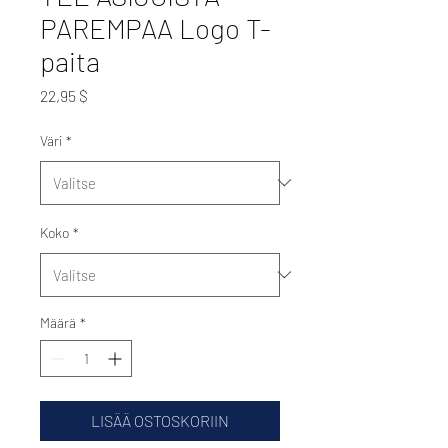
PAREMPAA Logo T-
paita
Hinta
22,95 $
Väri
*
Koko
*
Määrä
*
LISÄÄ OSTOSKORIIN