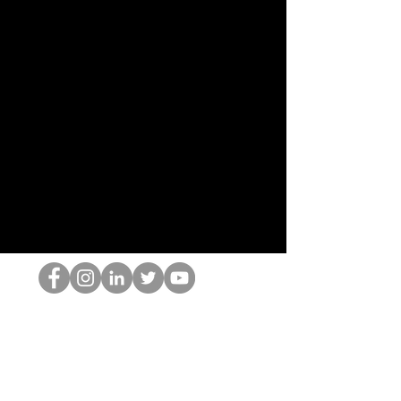
HOP Nörtti
©2022 Hominum, LLC
thehopnerd@gmail.com
4805215893