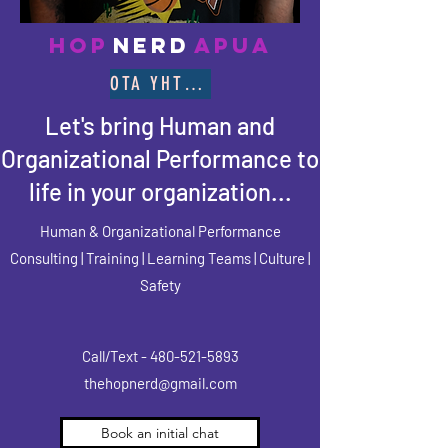
HOP
NERD
APUA
OTA YHTEYTTÄ SAMIIN
Let's bring Human and
Organizational Performance to
life in your organization...
Human & Organizational Performance
Consulting | Training | Learning Teams | Culture |
Safety
Call/Text -
480-521-5893
thehopnerd@gmail.com
Book an initial chat