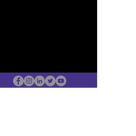
HOP Nörtti
©2022 Hominum, LLC
thehopnerd@gmail.com
4805215893