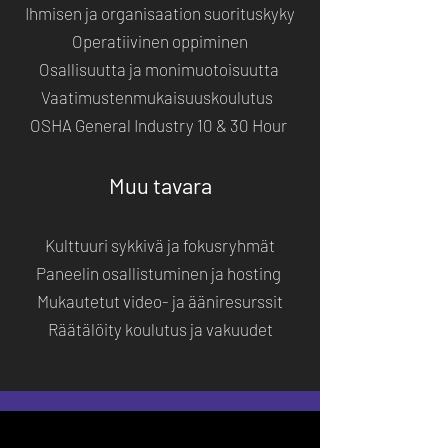
Ihmisen ja organisaation suorituskyky
Operatiivinen oppiminen
Osallisuutta ja monimuotoisuutta
Vaatimustenmukaisuuskoulutus
OSHA General Industry 10 & 30 Hour
Muu tavara
Kulttuuri sykkivä ja fokusryhmät
Paneelin osallistuminen ja hosting
Mukautetut video- ja ääniresurssit
Räätälöity koulutus ja vakuudet