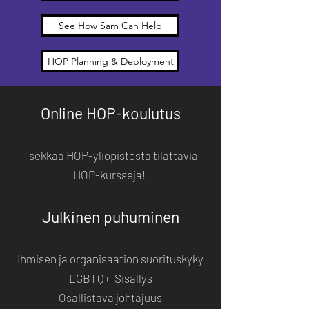
See How Sam Can Help
HOP Planning & Deployment
Online HOP-koulutus
Tsekkaa HOP-yliopistosta
tilattavia
HOP-kursseja!
Julkinen puhuminen
Ihmisen ja organisaation suorituskyky
LGBTQ+ Sisällys
Osallistava johtajuus