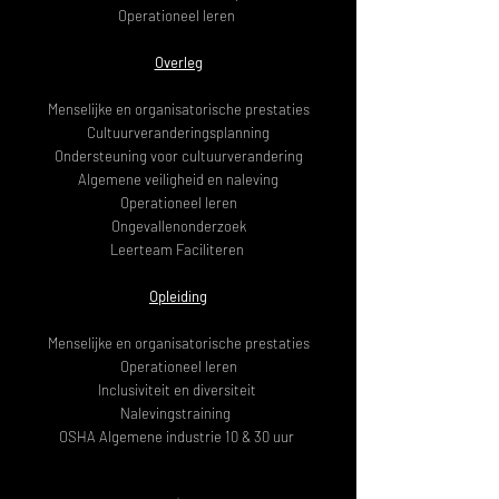
Operationeel leren
Overleg
Menselijke en organisatorische prestaties
Cultuurveranderingsplanning
Ondersteuning voor cultuurverandering
Algemene veiligheid en naleving
Operationeel leren
Ongevallenonderzoek
Leerteam Faciliteren
Opleiding
Menselijke en organisatorische prestaties
Operationeel leren
Inclusiviteit en diversiteit
Nalevingstraining
OSHA Algemene industrie 10 & 30 uur