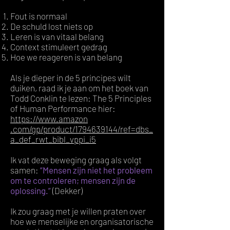
Fout is normaal
De schuld lost niets op
Leren is van vitaal belang
Context stimuleert gedrag
Hoe we reageren is van belang
Als je dieper in de 5 principes wilt
duiken, raad ik je aan om het boek van
Todd Conklin te lezen: The 5 Principles
of Human Performance hier:
https://www.amazon
.com/gp/product/1794639144/ref=dbs_
a_def_rwt_bibl_vppi_i5
Ik vat deze beweging graag als volgt
samen:
“Mensen zijn niet het probleem
om te controleren; mensen zijn de
oplossing.”
(Dekker)
Ik zou graag met je willen praten over
hoe we menselijke en organisatorische