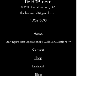
De HOP-nerd
©2022 door Hominum, LLC
thehopnerd@gmail.com
4805215893
Home
Starting Points: Operationally Curious Questions ™
Contact
Shop
Podcast
Blog
Services
Press Kit
Sponsor the Podcast