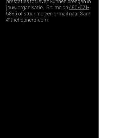
prestaties tot leven kunnen brengen in
jouw organisatie. Bel me op
480-521-
5893
of stuur me een e-mail naar
Sam
@thehopnerd.com