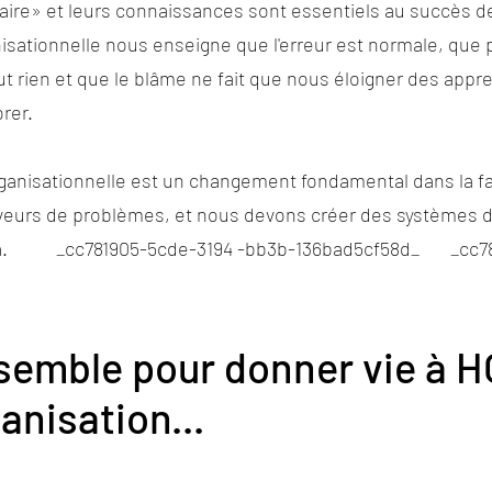
aire» et leurs connaissances sont essentiels au succès de
sationnelle nous enseigne que l'erreur est normale, que 
t rien et que le blâme ne fait que nous éloigner des appr
rer.
ganisationnelle est un changement fondamental dans la f
lveurs de problèmes, et nous devons créer des systèmes de
cela. _cc781905-5cde-3194 -bb3b-136bad5cf58d_ _cc7
nsemble pour donner vie à 
anisation...