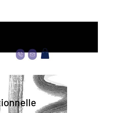
Page
General
Landing Page
About
About
About
More
ionnelle