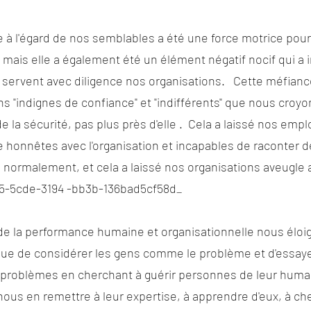
à l'égard de nos semblables a été une force motrice pou
l, mais elle a également été un élément négatif nocif qui a 
i servent avec diligence nos organisations. Cette méfianc
ns "indignes de confiance" et "indifférents" que nous croyo
la sécurité, pas plus près d'elle . Cela a laissé nos emplo
 honnêtes avec l'organisation et incapables de raconter de
e normalement, et cela a laissé nos organisations aveugle 
5cde-3194 -bb3b-136bad5cf58d_
 de la performance humaine et organisationnelle nous élo
 que de considérer les gens comme le problème et d'essay
 problèmes en cherchant à guérir personnes de leur hum
ous en remettre à leur expertise, à apprendre d'eux, à ch