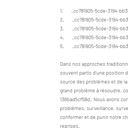
1. _cc781905-5cde-3194-bb3b
2. _cc781905-5cde-3194-bb3
3. _cc781905-5cde-3194-bb3b
4. _cc781905-5cde-3194-bb3
5. _cc781905-5cde-3194-bb3
Dans nos approches traditionnel
souvent partis d'une position
source des problèmes et de la
grand problème à résoudre, co
136bad5cf58d_ Nous avons con
problèmes. surveillance, surve
conformer et de punir notre ch
reprises.