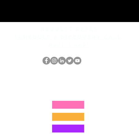
REQUEST rates
Schedule a discovery call
What is hop?
Le nerd du HOP
thehopnerd@gmail.com
4805215893