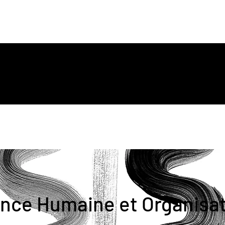
ing Page
New Page
Contact
Contact
New Page
Landing 
nce Humaine et Organisat