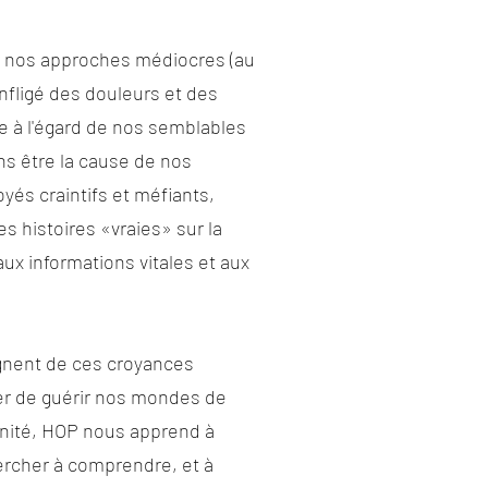
r nos approches médiocres (au
infligé des douleurs et des
e à l'égard de nos semblables
ns être la cause de nos
yés craintifs et méfiants,
s histoires «vraies» sur la
aux informations vitales et aux
ignent de ces croyances
er de guérir nos mondes de
anité, HOP nous apprend à
ercher à comprendre, et à