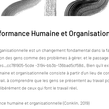
rformance
Humaine et Organisation
ganisationnelle est un changement fondamental dans la f
ision des gens comme des problèmes à gérer, et le passag
s._cc781905-5cde -3194-bb3b-136bad5cf58d_ Bien qu'il ex
aine et organisationnelle consiste à partir d'un lieu de c
l, à comprendre que les gens se présentent au travail pour 
érément de ceux qui font le travail réel.
nce humaine et organisationnelle (Conklin, 2019)