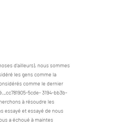
 choses d'ailleurs), nous sommes
nsidéré les gens comme la
considérés comme le dernier
té._cc781905-5cde- 3194-bb3b-
herchons à résoudre les
ons essayé et essayé de nous
 nous a échoué à maintes