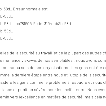
-58d_ Erreur normale est
b-58d_
-58d_ _cc781905-5cde-3194-bb3b-58d_
b-58d_
b-58d_
les de la sécurité au travail (et de la plupart des autres
 de méfiance vis-à-vis de nos semblables ; nous avons co
 douleur au sein de nos organisations. Les gens ont été 
mme la dernière étape entre nous et l'utopie de la sécuri
sidéré les gens comme le problème à résoudre et nous c
illance et punition sévère pour les malfaiteurs. Nous av
emin vers l'excellence en matière de sécurité, mais cela