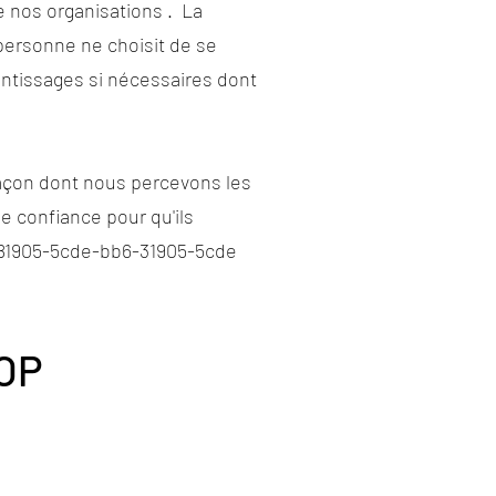
 nos organisations . La
personne ne choisit de se
entissages si nécessaires dont
açon dont nous percevons les
 confiance pour qu'ils
81905-5cde-bb6-31905-5cde
HOP