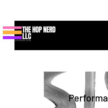
Maison
New Page
Contact
Contact
About
About
Land
Performa