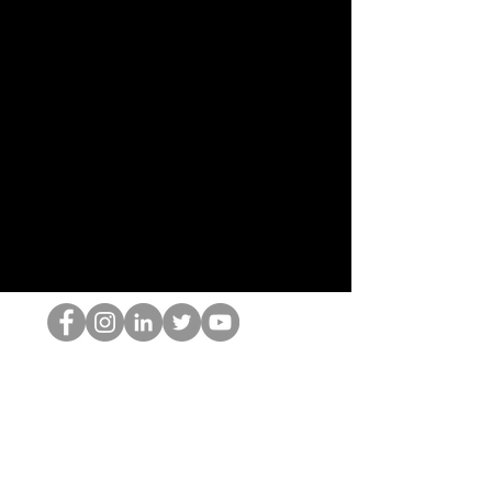
Le nerd du HOP
©2022 par Hominum, LLC
thehopnerd@gmail.com
4805215893