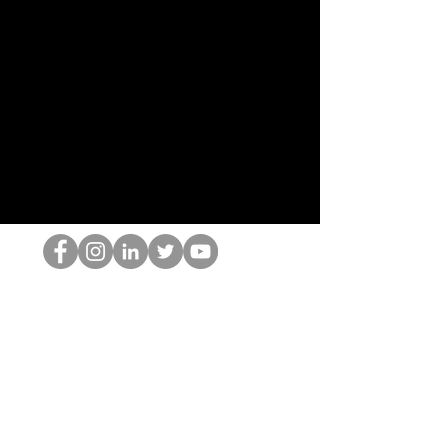
Il secchione dell'HOP
©2022 di Hominum, LLC
thehopnerd@gmail.com
4805215893
Home