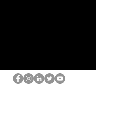
HOPオタク
©2022 by ホミナム、LLC
thehopnerd@gmail.com
4805215893