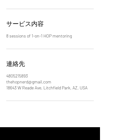
サービス内容
8 sessions of 1-on-1 HOP mentoring
連絡先
4805215893
thehopnerd@gmail.com
18643 W Reade Ave, Litchfield Park, AZ, USA