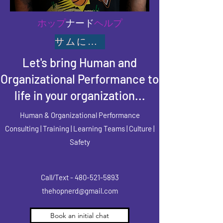
ホップ
ナード
ヘルプ
サムに連絡する
Let's bring Human and
Organizational Performance to
life in your organization...
Human & Organizational Performance
Consulting | Training | Learning Teams | Culture |
Safety
Call/Text -
480-521-5893
thehopnerd@gmail.com
Book an initial chat